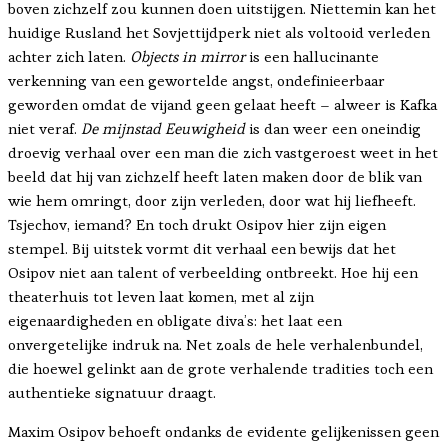
boven zichzelf zou kunnen doen uitstijgen. Niettemin kan het
huidige Rusland het Sovjettijdperk niet als voltooid verleden
achter zich laten.
Objects in mirror
is een hallucinante
verkenning van een gewortelde angst, ondefinieerbaar
geworden omdat de vijand geen gelaat heeft – alweer is Kafka
niet veraf.
De mijnstad Eeuwigheid
is dan weer een oneindig
droevig verhaal over een man die zich vastgeroest weet in het
beeld dat hij van zichzelf heeft laten maken door de blik van
wie hem omringt, door zijn verleden, door wat hij liefheeft.
Tsjechov, iemand? En toch drukt Osipov hier zijn eigen
stempel. Bij uitstek vormt dit verhaal een bewijs dat het
Osipov niet aan talent of verbeelding ontbreekt. Hoe hij een
theaterhuis tot leven laat komen, met al zijn
eigenaardigheden en obligate diva’s: het laat een
onvergetelijke indruk na. Net zoals de hele verhalenbundel,
die hoewel gelinkt aan de grote verhalende tradities toch een
authentieke signatuur draagt.
Maxim Osipov behoeft ondanks de evidente gelijkenissen geen