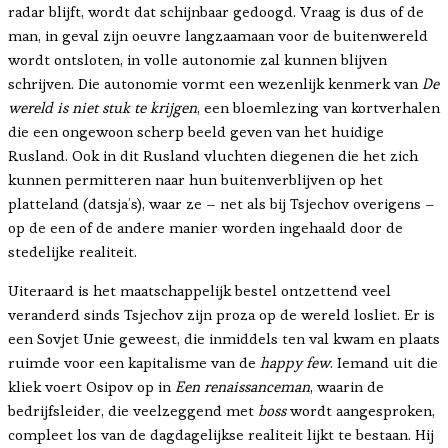
radar blijft, wordt dat schijnbaar gedoogd. Vraag is dus of de
man, in geval zijn oeuvre langzaamaan voor de buitenwereld
wordt ontsloten, in volle autonomie zal kunnen blijven
schrijven. Die autonomie vormt een wezenlijk kenmerk van
De
wereld is niet stuk te krijgen
, een bloemlezing van kortverhalen
die een ongewoon scherp beeld geven van het huidige
Rusland. Ook in dit Rusland vluchten diegenen die het zich
kunnen permitteren naar hun buitenverblijven op het
platteland (datsja’s), waar ze – net als bij Tsjechov overigens –
op de een of de andere manier worden ingehaald door de
stedelijke realiteit.
Uiteraard is het maatschappelijk bestel ontzettend veel
veranderd sinds Tsjechov zijn proza op de wereld losliet. Er is
een Sovjet Unie geweest, die inmiddels ten val kwam en plaats
ruimde voor een kapitalisme van de
happy few
. Iemand uit die
kliek voert Osipov op in
Een renaissanceman
, waarin de
bedrijfsleider, die veelzeggend met
boss
wordt aangesproken,
compleet los van de dagdagelijkse realiteit lijkt te bestaan. Hij