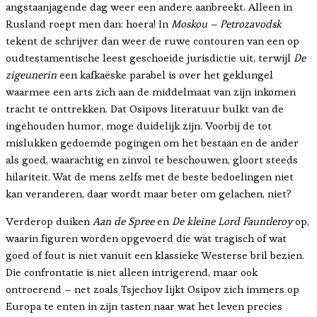
angstaanjagende dag weer een andere aanbreekt. Alleen in
Rusland roept men dan: hoera! In
Moskou – Petrozavodsk
tekent de schrijver dan weer de ruwe contouren van een op
oudtestamentische leest geschoeide jurisdictie uit, terwijl
De
zigeunerin
een kafkaëske parabel is over het geklungel
waarmee een arts zich aan de middelmaat van zijn inkomen
tracht te onttrekken. Dat Osipovs literatuur bulkt van de
ingehouden humor, moge duidelijk zijn. Voorbij de tot
mislukken gedoemde pogingen om het bestaan en de ander
als goed, waarachtig en zinvol te beschouwen, gloort steeds
hilariteit. Wat de mens zelfs met de beste bedoelingen niet
kan veranderen, daar wordt maar beter om gelachen, niet?
Verderop duiken
Aan de Spree
en
De kleine Lord Fauntleroy
op,
waarin figuren worden opgevoerd die wat tragisch of wat
goed of fout is niet vanuit een klassieke Westerse bril bezien.
Die confrontatie is niet alleen intrigerend, maar ook
ontroerend – net zoals Tsjechov lijkt Osipov zich immers op
Europa te enten in zijn tasten naar wat het leven precies