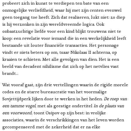
probeert zich in kunst te verdiepen ten bate van een
onmogelijke verliefdheid, waar hij met zijn centen evenwel
geen toegang toe heeft. Zich dat realiseren, lukt niet: zo diep
is hij verzonken in zijn wereldvreemde logica. Ook
onbaatzuchtige liefde voor een kind blijkt trouwens niet te
koop: een revelatie voor iemand die in een werkelijkheid leeft
bestaande uit louter financiële transacties. Het personage
vindt er niets beters op om, tsaar Nikolaas II achterna, op
kraaien te schieten. Met alle gevolgen van dien. Het is een
beeld van decadent nihilisme dat zich op het netvlies vast
brandt…
Wat vooraf gaat, zijn drie vertellingen waarin de rigide morele
codes en de starre bureaucratie van het voormalige
Sovjettijdperk lijken door te werken in het heden.
De roep van
een tamme vogel
, met als geestige ondertitel
In de plaats van
een voorwoord
, toont Osipov op zijn best: in vrolijke
associaties, waarin de verschrikkingen van het leven worden
gecompenseerd met de zekerheid dat er na elke