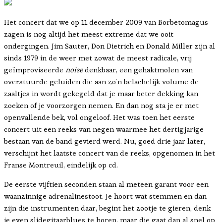
Het concert dat we op 11 december 2009 van Borbetomagus
zagen is nog altijd het meest extreme dat we ooit
ondergingen. Jim Sauter, Don Dietrich en Donald Miller zijn al
sinds 1979 in de weer met zowat de meest radicale, vrij
geïmproviseerde
noise
denkbaar, een gehaktmolen van
overstuurde geluiden die aan zo’n belachelijk volume de
zaaltjes in wordt gekegeld dat je maar beter dekking kan
zoeken of je voorzorgen nemen. En dan nog sta je er met
openvallende bek, vol ongeloof. Het was toen het eerste
concert uit een reeks van negen waarmee het dertigjarige
bestaan van de band gevierd werd. Nu, goed drie jaar later,
verschijnt het laatste concert van de reeks, opgenomen in het
Franse Montreuil, eindelijk op cd.
De eerste vijftien seconden staan al meteen garant voor een
waanzinnige adrenalinestoot. Je hoort wat stemmen en dan
zijn die instrumenten daar, begint het zootje te gieren, denk
je even slidegitaarblues te horen, maar die gaat dan al snel op