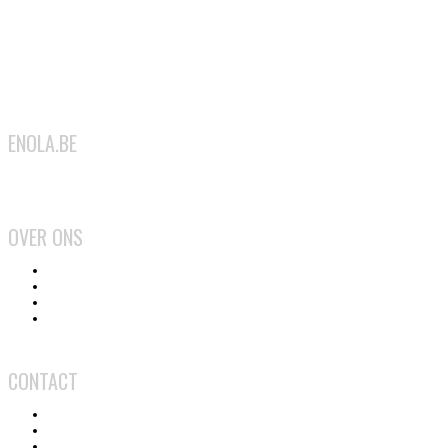
ENOLA.BE
2026
OVER ONS
Het team
Wat doen we?
Gebruiksvoorwaarden
Privacy en cookiebeleid
CONTACT
Contact
Adverteren
Medewerker worden