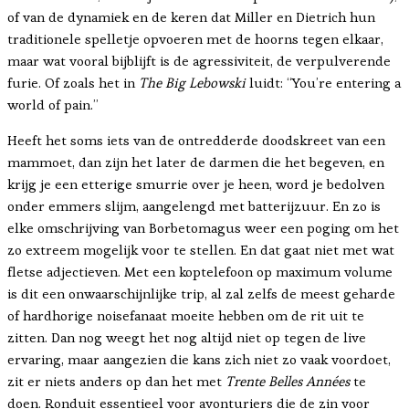
of van de dynamiek en de keren dat Miller en Dietrich hun
traditionele spelletje opvoeren met de hoorns tegen elkaar,
maar wat vooral bijblijft is de agressiviteit, de verpulverende
furie. Of zoals het in
The Big Lebowski
luidt: “You’re entering a
world of pain.”
Heeft het soms iets van de ontredderde doodskreet van een
mammoet, dan zijn het later de darmen die het begeven, en
krijg je een etterige smurrie over je heen, word je bedolven
onder emmers slijm, aangelengd met batterijzuur. En zo is
elke omschrijving van Borbetomagus weer een poging om het
zo extreem mogelijk voor te stellen. En dat gaat niet met wat
fletse adjectieven. Met een koptelefoon op maximum volume
is dit een onwaarschijnlijke trip, al zal zelfs de meest geharde
of hardhorige noisefanaat moeite hebben om de rit uit te
zitten. Dan nog weegt het nog altijd niet op tegen de live
ervaring, maar aangezien die kans zich niet zo vaak voordoet,
zit er niets anders op dan het met
Trente Belles Années
te
doen. Ronduit essentieel voor avonturiers die de zin voor