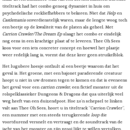
titeltrack had het combo genoeg dynamiet in huis om
psychedelische rockliefhebbers te bekoren. Niet dat
Help
en
Castlemania
onverdienstelijk waren, maar de lengte woog toch
een beetje op de kwaliteit van de platen als geheel. Met
Carrion Crawler/The Dream Ep
slaagt het combo er eindelijk
nog eens in een krachtige plaat af te leveren. Thee Oh Sees
koos voor een iets concreter concept en hoewel het plaatje
weer redelijk lang is, vormt dat deze keer geen struikelblok.
Het lugubere hoesje onthult al een beetje waarom dat het
geval is. Het groene, met een bajonet paraderende creatuur
hoopt u niet in uw dromen tegen te komen en dat is eveneens
het geval voor een
carrion crawler
, een fictief monster uit de
rolspelklassieker Dungeons & Dragons dat qua uiterlijk veel
weg heeft van een duizendpoot. Hoe zo’n schepsel te linken
valt aan Thee Oh Sees, hoort u in titeltrack “Carrion Crawler”,
een nummer met een steeds terugkerende
loop
die
voortdurend versnelt en vertraagt en de soundtrack van de
jacht van het monster op zijn prooi lijkt te willen vertolken.