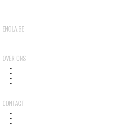
ENOLA.BE
2026
OVER ONS
Het team
Wat doen we?
Gebruiksvoorwaarden
Privacy en cookiebeleid
CONTACT
Contact
Adverteren
Medewerker worden