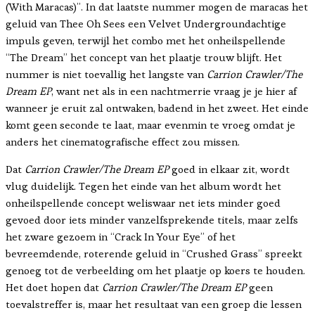
(With Maracas)”. In dat laatste nummer mogen de maracas het
geluid van Thee Oh Sees een Velvet Undergroundachtige
impuls geven, terwijl het combo met het onheilspellende
“The Dream” het concept van het plaatje trouw blijft. Het
nummer is niet toevallig het langste van
Carrion Crawler/The
Dream EP
, want net als in een nachtmerrie vraag je je hier af
wanneer je eruit zal ontwaken, badend in het zweet. Het einde
komt geen seconde te laat, maar evenmin te vroeg omdat je
anders het cinematografische effect zou missen.
Dat
Carrion Crawler/The Dream EP
goed in elkaar zit, wordt
vlug duidelijk. Tegen het einde van het album wordt het
onheilspellende concept weliswaar net iets minder goed
gevoed door iets minder vanzelfsprekende titels, maar zelfs
het zware gezoem in “Crack In Your Eye” of het
bevreemdende, roterende geluid in “Crushed Grass” spreekt
genoeg tot de verbeelding om het plaatje op koers te houden.
Het doet hopen dat
Carrion Crawler/The Dream EP
geen
toevalstreffer is, maar het resultaat van een groep die lessen