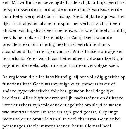
een ‘MacGuffin’, een beveiligde harde schijf. Er blijkt een link
te zijn tussen de moord op de oom en tante van Rose en de
door Peter verijdelde bomaanslag. Niets blijkt te zijn wat het
lijkt in dit alles en al snel ontspint het verhaal zich tot een
kluwen van ingeloste vermoedens, want wie initieel schuldig
leek, is het ook, en alles eindigt in Camp David waar de
president een ontmoeting heeft met een buitenlands
staatshoofd dat in de ogen van het Witte Huisentourage een
terrorist is. Peter wordt aan het eind een volwaardige Night
Agent en de reeks wijst dus vlot naar een vervolgseizoen.
De regie van dit alles is vakkundig, zij het volledig gericht op
functionaliteit. Geen waanzinnige cuts, camerashakes of
andere hyperkinetische foliekes, gewoon heel degelijke
beeldtaal. Alles blijft overzichtelijk, nachtscènes en duistere
interieurshots zijn voldoende uitgelicht om altijd te weten
wie wat waar doet. De acteurs zijn goed gecast, al springt
niemand eruit omwille van al te veel charisma. Geen enkel
personages steelt immers scènes, het is allemaal heel