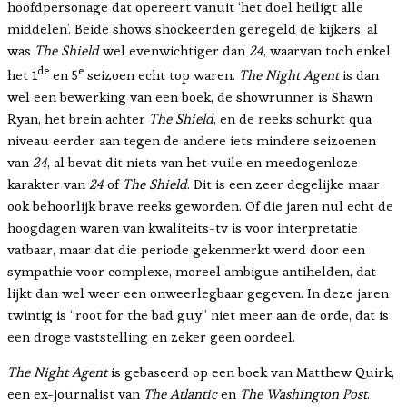
hoofdpersonage dat opereert vanuit ‘het doel heiligt alle
middelen’. Beide shows shockeerden geregeld de kijkers, al
was
The Shield
wel evenwichtiger dan
24
, waarvan toch enkel
de
e
het 1
en 5
seizoen echt top waren.
The Night Agent
is dan
wel een bewerking van een boek, de showrunner is Shawn
Ryan, het brein achter
The Shield
, en de reeks schurkt qua
niveau eerder aan tegen de andere iets mindere seizoenen
van
24
, al bevat dit niets van het vuile en meedogenloze
karakter van
24
of
The Shield
. Dit is een zeer degelijke maar
ook behoorlijk brave reeks geworden. Of die jaren nul echt de
hoogdagen waren van kwaliteits-tv is voor interpretatie
vatbaar, maar dat die periode gekenmerkt werd door een
sympathie voor complexe, moreel ambigue antihelden, dat
lijkt dan wel weer een onweerlegbaar gegeven. In deze jaren
twintig is “root for the bad guy” niet meer aan de orde, dat is
een droge vaststelling en zeker geen oordeel.
The Night Agent
is gebaseerd op een boek van Matthew Quirk,
een ex-journalist van
The Atlantic
en
The Washington Post
.