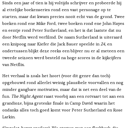
Sinds een jaar of tien is hij voltijds schrijver en probeerde hij
al ettelijke boekenseries rond een vast personage op te
starten, maar dat kwam precies nooit echt van de grond. Twee
boeken rond ene Mike Ford, twee boeken rond ene John Hayes
en eentje rond Peter Sutherland, en het is dat laatste dat nu
door Netflix werd verfilmd. De naam Sutherland is uiteraard
een knipoog naar Kiefer die Jack Bauer speelde in
24,
en
ondertussen blijkt deze reeks een blijver nu er al meteen een
tweede seizoen werd besteld na hoge scores in de kijkcijfers
van Netflix.
Het verhaal is zoals het hoort (voor dit genre dan toch)
opgebouwd rond allerlei weinig plausibele voorvallen en nog
minder gangbare motivaties, maar dat is net een deel van de
fun.
The Night Agent
raast voorbij aan een rotvaart tot aan een
grandioze, bijna groteske finale in Camp David waarin het
ondanks alles toch goed komt voor Peter Sutherland en Rose
Larkin.
(Opgelet, bevat spoilers). We starten met een flashback, die