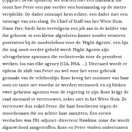
toont hoe Peter een jaar eerder een bomaanslag op de metro
verijdelde. De dader ontsnapt hem echter, een dader met een
tatoeage van een slang. De Chief of Staff van het Witte Huis,
Diane Farr, biedt hem vervolgens een job aan in de kelder van
dat gebouw, in een kleine afgesloten kamer zonder vensters:
postvatten bij de noodtelefoon voor de ‘Night Agents’, een lijn
die nog nooit eerder gebeld werd. Night Agents zijn
ultrageheime spionnen die rechtstreeks voor de president
werken, los van elke agency (CIA, NSA, ….). Uiteraard wordt er
tijdens de shift van Peter nu wel voor het eerst gebruik
gemaakt van de telefoonlijn. Rose kreeg het nummer van haar
oom en tante net voordat ze werden vermoord, en zij bleken
twee geheime agenten voor de regering te zijn. Rose krijgt de
raad niemand te vertrouwen, zeker niet in het Witte Huis. Ze
vertrouwt dus enkel Peter, die haar beschermt tegen de
moordenaars die nu achter haar aanzitten. Een eerste
verdachte was FBI-adjunct-directeur Hawkins, maar die wordt
algauw dood aangetroffen. Rose en Peter vinden ondertussen