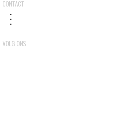
CONTACT
Contact
Adverteren
Medewerker worden
VOLG ONS