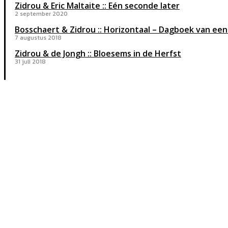
Zidrou & Eric Maltaite :: Eén seconde later
2 september 2020
Bosschaert & Zidrou :: Horizontaal – Dagboek van ee
7 augustus 2018
Zidrou & de Jongh :: Bloesems in de Herfst
31 juli 2018