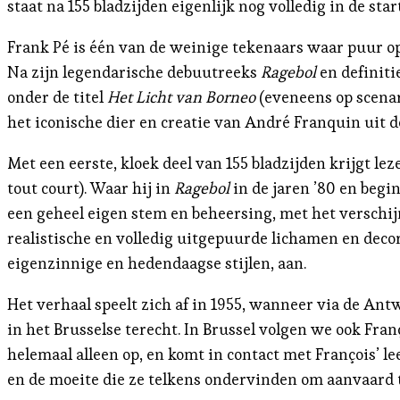
staat na 155 bladzijden eigenlijk nog volledig in de sta
Frank Pé is één van de weinige tekenaars waar puur op
Na zijn legendarische debuutreeks
Ragebol
en definiti
onder de titel
Het Licht van Borneo
(eveneens op scenar
het iconische dier en creatie van André Franquin uit d
Met een eerste, kloek deel van 155 bladzijden krijgt l
tout court). Waar hij in
Ragebol
in de jaren ’80 en begi
een geheel eigen stem en beheersing, met het verschi
realistische en volledig uitgepuurde lichamen en decor
eigenzinnige en hedendaagse stijlen, aan.
Het verhaal speelt zich af in 1955, wanneer via de Ant
in het Brusselse terecht. In Brussel volgen we ook Fra
helemaal alleen op, en komt in contact met François’
en de moeite die ze telkens ondervinden om aanvaard