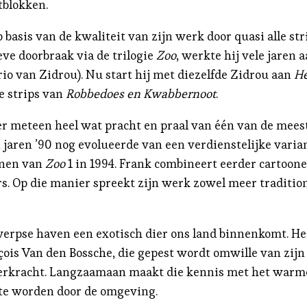
rtblokken.
 basis van de kwaliteit van zijn werk door quasi alle s
eve doorbraak via de trilogie
Zoo
, werkte hij vele jaren 
io van Zidrou). Nu start hij met diezelfde Zidrou aan
He
e strips van
Robbedoes en Kwabbernoot
.
ezer meteen heel wat pracht en praal van één van de mee
n jaren ’90 nog evolueerde van een verdienstelijke varia
jnen van
Zoo
1 in 1994. Frank combineert eerder cartoon
s. Op die manier spreekt zijn werk zowel meer tradition
werpse haven een exotisch dier ons land binnenkomt. He
nçois Van den Bossche, die gepest wordt omwille van zij
 leerkracht. Langzaamaan maakt die kennis met het war
 te worden door de omgeving.