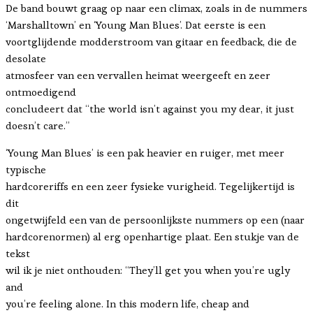
De band bouwt graag op naar een climax, zoals in de nummers
‘Marshalltown’ en ‘Young Man Blues’. Dat eerste is een
voortglijdende modderstroom van gitaar en feedback, die de
desolate
atmosfeer van een vervallen heimat weergeeft en zeer
ontmoedigend
concludeert dat “the world isn’t against you my dear, it just
doesn’t care.”
‘Young Man Blues’ is een pak heavier en ruiger, met meer
typische
hardcoreriffs en een zeer fysieke vurigheid. Tegelijkertijd is
dit
ongetwijfeld een van de persoonlijkste nummers op een (naar
hardcorenormen) al erg openhartige plaat. Een stukje van de
tekst
wil ik je niet onthouden: “They’ll get you when you’re ugly
and
you’re feeling alone. In this modern life, cheap and