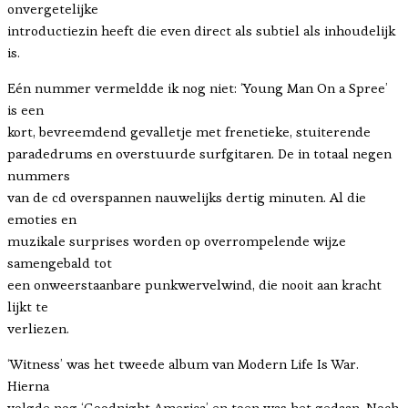
onvergetelijke
introductiezin heeft die even direct als subtiel als inhoudelijk
is.
Eén nummer vermeldde ik nog niet: ‘Young Man On a Spree’
is een
kort, bevreemdend gevalletje met frenetieke, stuiterende
paradedrums en overstuurde surfgitaren. De in totaal negen
nummers
van de cd overspannen nauwelijks dertig minuten. Al die
emoties en
muzikale surprises worden op overrompelende wijze
samengebald tot
een onweerstaanbare punkwervelwind, die nooit aan kracht
lijkt te
verliezen.
‘Witness’ was het tweede album van Modern Life Is War.
Hierna
volgde nog ‘Goodnight America’ en toen was het gedaan. Noch