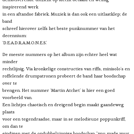
inspirerend werk
in een aftandse fabriek. Muziek is dan ook een uitlaatklep; de
band
schreef hierover zelfs het beste punknummer van het
decennium:
‘D.E.A.D.R.A.M.O.N.E.S.’
De meeste nummers op het album zijn echter heel wat
minder
rechtlijnig. Via kronkelige constructies van riffs, minisolo’s en
roffelende drumpatronen probeert de band haar boodschap
over te
brengen. Het nummer ‘Martin Atchet’ is hier een goed
voorbeeld van.
Een lichtjes chaotisch en dreigend begin maakt gaandeweg
plaats
voor een tegendraadse, maar in se melodieuze poppunkriff,
om dan te
eindigen met de ondubbelzinnige boodschap “you made your