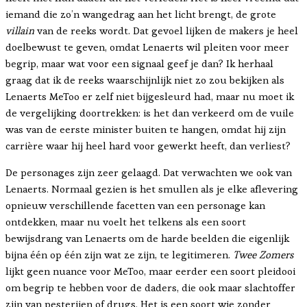
iemand die zo’n wangedrag aan het licht brengt, de grote
villain
van de reeks wordt. Dat gevoel lijken de makers je heel
doelbewust te geven, omdat Lenaerts wil pleiten voor meer
begrip, maar wat voor een signaal geef je dan? Ik herhaal
graag dat ik de reeks waarschijnlijk niet zo zou bekijken als
Lenaerts MeToo er zelf niet bijgesleurd had, maar nu moet ik
de vergelijking doortrekken: is het dan verkeerd om de vuile
was van de eerste minister buiten te hangen, omdat hij zijn
carrière waar hij heel hard voor gewerkt heeft, dan verliest?
De personages zijn zeer gelaagd. Dat verwachten we ook van
Lenaerts. Normaal gezien is het smullen als je elke aflevering
opnieuw verschillende facetten van een personage kan
ontdekken, maar nu voelt het telkens als een soort
bewijsdrang van Lenaerts om de harde beelden die eigenlijk
bijna één op één zijn wat ze zijn, te legitimeren.
Twee Zomers
lijkt geen nuance voor MeToo, maar eerder een soort pleidooi
om begrip te hebben voor de daders, die ook maar slachtoffer
zijn van pesterijen of drugs. Het is een soort wie zonder