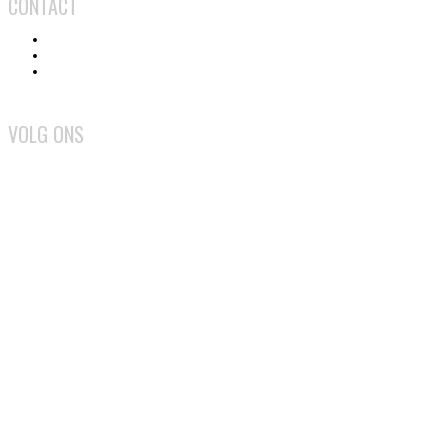
CONTACT
Contact
Adverteren
Medewerker worden
VOLG ONS