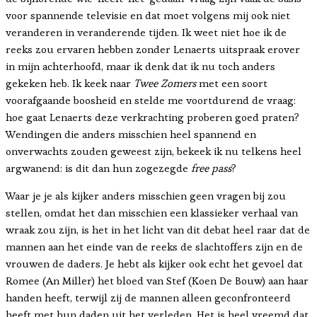
voor spannende televisie en dat moet volgens mij ook niet
veranderen in veranderende tijden. Ik weet niet hoe ik de
reeks zou ervaren hebben zonder Lenaerts uitspraak erover
in mijn achterhoofd, maar ik denk dat ik nu toch anders
gekeken heb. Ik keek naar
Twee Zomers
met een soort
voorafgaande boosheid en stelde me voortdurend de vraag:
hoe gaat Lenaerts deze verkrachting proberen goed praten?
Wendingen die anders misschien heel spannend en
onverwachts zouden geweest zijn, bekeek ik nu telkens heel
argwanend: is dit dan hun zogezegde
free pass
?
Waar je je als kijker anders misschien geen vragen bij zou
stellen, omdat het dan misschien een klassieker verhaal van
wraak zou zijn, is het in het licht van dit debat heel raar dat de
mannen aan het einde van de reeks de slachtoffers zijn en de
vrouwen de daders. Je hebt als kijker ook echt het gevoel dat
Romee (An Miller) het bloed van Stef (Koen De Bouw) aan haar
handen heeft, terwijl zij de mannen alleen geconfronteerd
heeft met hun daden uit het verleden. Het is heel vreemd dat