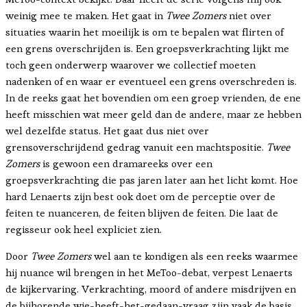
weinig mee te maken. Het gaat in
Twee Zomers
niet over
situaties waarin het moeilijk is om te bepalen wat flirten of
een grens overschrijden is. Een groepsverkrachting lijkt me
toch geen onderwerp waarover we collectief moeten
nadenken of en waar er eventueel een grens overschreden is.
In de reeks gaat het bovendien om een groep vrienden, de ene
heeft misschien wat meer geld dan de andere, maar ze hebben
wel dezelfde status. Het gaat dus niet over
grensoverschrijdend gedrag vanuit een machtspositie.
Twee
Zomers
is gewoon een dramareeks over een
groepsverkrachting die pas jaren later aan het licht komt. Hoe
hard Lenaerts zijn best ook doet om de perceptie over de
feiten te nuanceren, de feiten blijven de feiten. Die laat de
regisseur ook heel expliciet zien.
Door
Twee Zomers
wel aan te kondigen als een reeks waarmee
hij nuance wil brengen in het MeToo-debat, verpest Lenaerts
de kijkervaring. Verkrachting, moord of andere misdrijven en
de bijhorende wie-heeft-het-gedaan-vraag zijn vaak de basis