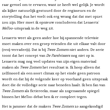
raar gevoel om te ervaren, want ze heeft wel gelijk. Je wordt
als kijker natuurlijk gestuurd door de regisseurs en de
storytelling dus het voelt ook erg wrang dat dat met opzet
zou zijn. Hier moet ik opnieuw concluderen dat Lenaerts’
MeToo
-uitspraak in de weg zit.
Lenaerts weet als geen ander hoe hij spannende televisie
moet maken over een groep vrienden die uit elkaar valt door
(een) verrader(s). Dat is bij
Twee Zomers
niet anders. De serie
toont dat het concept van
De Parelvissers
nog niet op is.
Lenaerts mag nog veel updates van zijn eigen materiaal
maken als
Twee Zomers
het resultaat is. Ik hoop alleen dat
zelfmoord als een soort climax op het einde geen patroon
wordt en dat hij de volgende keer op voorhand geen uitspraak
doet die de volledige serie naar beneden haalt. Ik ben fan van
Twee Zomers
als fictiereeks, maar als zogenaamde spiegel
binnen het MeToo-debat ben ik er compleet tegen.
Het is jammer dat de makers
Twee Zomers
zo aangekondigd