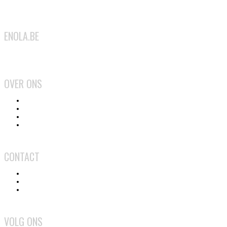
ENOLA.BE
2026
OVER ONS
Het team
Wat doen we?
Gebruiksvoorwaarden
Privacy en cookiebeleid
CONTACT
Contact
Adverteren
Medewerker worden
VOLG ONS