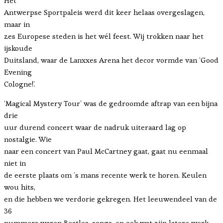
Het
Antwerpse Sportpaleis werd dit keer helaas overgeslagen,
maar in
zes Europese steden is het wél feest. Wij trokken naar het
ijskoude
Duitsland, waar de Lanxxes Arena het decor vormde van ‘Good
Evening
Cologne!’.
‘Magical Mystery Tour’ was de gedroomde aftrap van een bijna
drie
uur durend concert waar de nadruk uiteraard lag op
nostalgie. Wie
naar een concert van Paul McCartney gaat, gaat nu eenmaal
niet in
de eerste plaats om ’s mans recente werk te horen. Keulen
wou hits,
en die hebben we verdorie gekregen. Het leeuwendeel van de
36
nummers waren Beatles-songs, en ook wat zijn latere werk