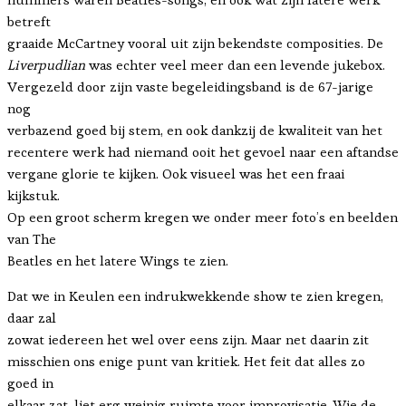
betreft
graaide McCartney vooral uit zijn bekendste composities. De
Liverpudlian
was echter veel meer dan een levende jukebox.
Vergezeld door zijn vaste begeleidingsband is de 67-jarige
nog
verbazend goed bij stem, en ook dankzij de kwaliteit van het
recentere werk had niemand ooit het gevoel naar een aftandse
vergane glorie te kijken. Ook visueel was het een fraai
kijkstuk.
Op een groot scherm kregen we onder meer foto’s en beelden
van The
Beatles en het latere Wings te zien.
Dat we in Keulen een indrukwekkende show te zien kregen,
daar zal
zowat iedereen het wel over eens zijn. Maar net daarin zit
misschien ons enige punt van kritiek. Het feit dat alles zo
goed in
elkaar zat, liet erg weinig ruimte voor improvisatie. Wie de