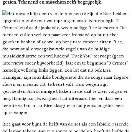
gezien. Tekenend en misschien zelfs begrijpelijk.
Het meisje blijkt een van de mensen te zijn die Rice hebben
opgepikt met de met voorsprong mooiste wintersingle "9
Crimes", en dus de jankende, weemoedige Rice koesteren. Die
mensen zullen wel een paar keer fronsend op hun ticket
gekeken hebben of ze wel op het juiste concert zitten. Rice,
die bewust alle voorgekauwde regels van de huidige
muziekindustrie een welluidend "Fuck You" toeroept (geen
interviews meer bijvoorbeeld), laat om te beginnen "9 Crimes"
namelijk volledig links liggen. Een lot dat nu ook Lisa
Hannigan, zijn muzikale bondgenote die de songs naar hogere
sferen en niveaus tilt, te beurt valt. Hun wegen zijn
gescheiden. Aan sommige blikken in de zaal te zien, volgen er
nog. Hannigans afwezigheid laat uiteraard hier en daar een
leemte vallen, maar Rice slaagt erin dat gemis ongeforceerd
op te vangen.
Rice gaat voor bijna de helft van de set als een labiele, razende
dolleman tekeer. Aan zijn songs te oordelen, heeft de liefde de