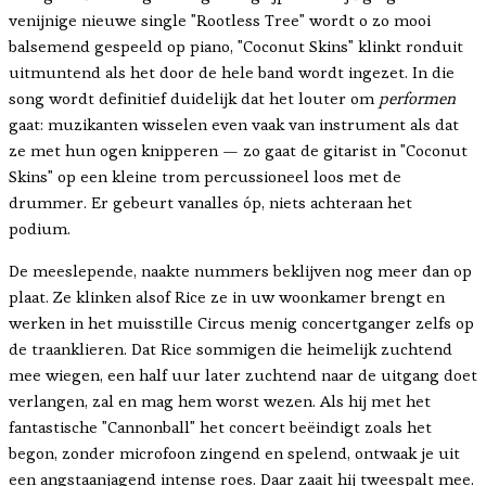
venijnige nieuwe single "Rootless Tree" wordt o zo mooi
balsemend gespeeld op piano, "Coconut Skins" klinkt ronduit
uitmuntend als het door de hele band wordt ingezet. In die
song wordt definitief duidelijk dat het louter om
performen
gaat: muzikanten wisselen even vaak van instrument als dat
ze met hun ogen knipperen — zo gaat de gitarist in "Coconut
Skins" op een kleine trom percussioneel loos met de
drummer. Er gebeurt vanalles óp, niets achteraan het
podium.
De meeslepende, naakte nummers beklijven nog meer dan op
plaat. Ze klinken alsof Rice ze in uw woonkamer brengt en
werken in het muisstille Circus menig concertganger zelfs op
de traanklieren. Dat Rice sommigen die heimelijk zuchtend
mee wiegen, een half uur later zuchtend naar de uitgang doet
verlangen, zal en mag hem worst wezen. Als hij met het
fantastische "Cannonball" het concert beëindigt zoals het
begon, zonder microfoon zingend en spelend, ontwaak je uit
een angstaanjagend intense roes. Daar zaait hij tweespalt mee.