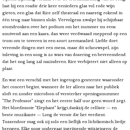
laat hij een roadie drie keer eenieders glas vol rode wijn
gieten, een glas dat Rice zelf theatraal en naarstig rokend in
één teug naar binnen slokt. Vervolgens zwalpt hij schijnbaar
stomdronken over het podium om het nummer nu eens
snuivend aan een kaars, dan weer verdwaasd meppend op een
trom om te toveren in een soort zeemanslied. Liefde doet
vreemde dingen met een mens, maar dit schouwspel, zijn
inleving in een song is zo wars van dosering en bevreemdend
dat het nog lang zal nazinderen. Rice verbijstert niet alleen op
plaat.
En wat een verschil met het ingetogen gesternte waaronder
het concert begint, wanneer de Ier alleen naar het publiek
sloft en zonder microfoon of versterker openingsnummer
"The Professor" zingt en het eerste half uur geen woord zegt.
Het bloedmooie "Elephant" krijgt,dankzij de celliste — en
beste muzikante — Long de versie die het verdient.
Tussendoor mag ook zij solo een lieflijk en lichtkomisch liedje
brengen. Elke song ondergaat ingrijpende wijzigingen: de