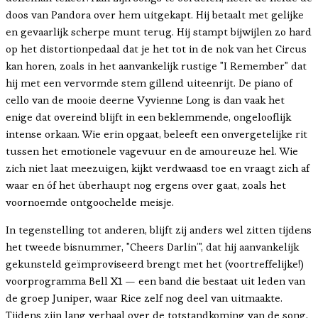
doos van Pandora over hem uitgekapt. Hij betaalt met gelijke
en gevaarlijk scherpe munt terug. Hij stampt bijwijlen zo hard
op het distortionpedaal dat je het tot in de nok van het Circus
kan horen, zoals in het aanvankelijk rustige "I Remember" dat
hij met een vervormde stem gillend uiteenrijt. De piano of
cello van de mooie deerne Vyvienne Long is dan vaak het
enige dat overeind blijft in een beklemmende, ongelooflijk
intense orkaan. Wie erin opgaat, beleeft een onvergetelijke rit
tussen het emotionele vagevuur en de amoureuze hel. Wie
zich niet laat meezuigen, kijkt verdwaasd toe en vraagt zich af
waar en óf het überhaupt nog ergens over gaat, zoals het
voornoemde ontgoochelde meisje.
In tegenstelling tot anderen, blijft zij anders wel zitten tijdens
het tweede bisnummer, "Cheers Darlin’", dat hij aanvankelijk
gekunsteld geïmproviseerd brengt met het (voortreffelijke!)
voorprogramma Bell X1 — een band die bestaat uit leden van
de groep Juniper, waar Rice zelf nog deel van uitmaakte.
Tijdens zijn lang verhaal over de totstandkoming van de song,