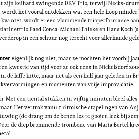
et zijn keihard swingende DKV Trio, terwijl Necks-dru
r wordt het vooral ontdekken wat een hele hoop minder 
n kwintet, wordt er een vlammende trioperformance aan
larinettrio Paed Conca, Michael Thieke en Hans Koch (s
 verderop in een schuur nog terecht voor allerhande gel
nter
eigenlijk nog niet, maar ze mochten het voorbij jaa
een kwestie van tijd voor ze ook eens in Nickelsdorf zo
n de laffe hitte, maar net als een half jaar geleden in 
ankvervormingen en momenten van vrije improvisatie.
n. Met een tiental stukken in vijftig minuten bleef alle
aat. Het vertrok vanuit ritmische stapelingen van Anja 
uwing (de drang om de benen los te gooien leek bij somm
. Door de diep brommende trombone van Maria Bertel kr
etal.