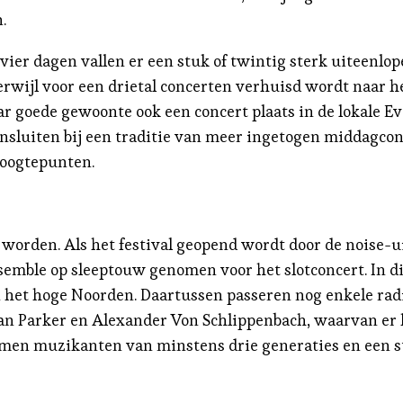
.
 vier dagen vallen er een stuk of twintig sterk uiteenl
terwijl voor een drietal concerten verhuisd wordt naar h
ar goede gewoonte ook een concert plaats in de lokale E
ansluiten bij een traditie van meer ingetogen middagcon
hoogtepunten.
 worden. Als het festival geopend wordt door de noise-u
Ensemble op sleeptouw genomen voor het slotconcert. In d
n het hoge Noorden. Daartussen passeren nog enkele rad
Evan Parker en Alexander Von Schlippenbach, waarvan er 
omen muzikanten van minstens drie generaties en een stu