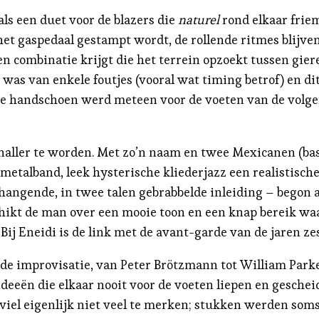
als een duet voor de blazers die
naturel
rond elkaar frie
p het gaspedaal gestampt wordt, de rollende ritmes blijv
 combinatie krijgt die het terrein opzoekt tussen gier
was van enkele foutjes (vooral wat timing betrof) en di
 De handschoen werd meteen voor de voeten van de vol
naller te worden. Met zo’n naam en twee Mexicanen (ba
 metalband, leek hysterische kliederjazz een realistisc
ngende, in twee talen gebrabbelde inleiding – begon aa
kt de man over een mooie toon en een knap bereik waar
j Eneidi is de link met de avant-garde van de jaren zest
e improvisatie, van Peter Brötzmann tot William Parker,
ideeën die elkaar nooit voor de voeten liepen en gesch
iel eigenlijk niet veel te merken; stukken werden soms