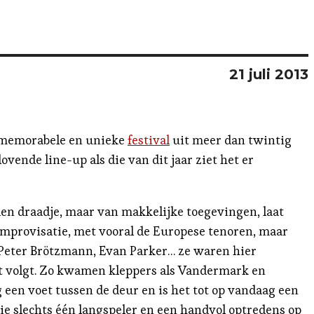
21 juli 2013
t memorabele en unieke
festival
uit meer dan twintig
ende line-up als die van dit jaar ziet het er
jden draadje, maar van makkelijke toegevingen, laat
improvisatie, met vooral de Europese tenoren, maar
 Peter Brötzmann, Evan Parker… ze waren hier
oet volgt. Zo kwamen kleppers als Vandermark en
 een voet tussen de deur en is het tot op vandaag een
e slechts één langspeler en een handvol optredens op