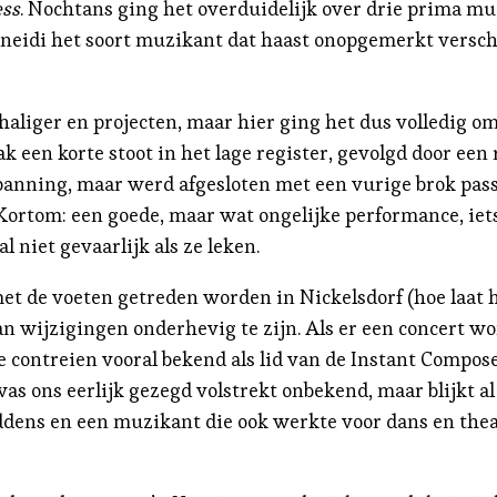
ess
. Nochtans ging het overduidelijk over drie prima m
s Eneidi het soort muzikant dat haast onopgemerkt versc
chaliger en projecten, maar hier ging het dus volledig
k een korte stoot in het lage register, gevolgd door een 
panning, maar werd afgesloten met een vurige brok pass
ortom: een goede, maar wat ongelijke performance, iets
 niet gevaarlijk als ze leken.
t de voeten getreden worden in Nickelsdorf (hoe laat he
an wijzigingen onderhevig te zijn. Als er een concert w
ze contreien vooral bekend als lid van de Instant Composer
 was ons eerlijk gezegd volstrekt onbekend, maar blijkt a
dens en een muzikant die ook werkte voor dans en thea