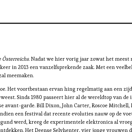
 Österreichs
. Nadat we hier vorig jaar zowat het mees
r in 2013 een vanzelfsprekende zaak. Met een veelbelov
 zal meemaken.
e toe. Het voortbestaan ervan hing regelmatig aan een zi
eest. Sinds 1980 passeert hier al de wereldtop van de 
avant-garde. Bill Dixon, John Carter, Roscoe Mitchell,
endien een festival dat recente evoluties nauw op de v
egund werd, kreeg de experimentele elektronica al vroeg
tdekken. Het Deense Selvhenter, vier jonge vrouwen di