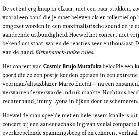
De set zat erg knap in elkaar, met een paar stukken, zo
vooral een band die je moet beleven als er collectief o
omgezet worden in een maximalistische sound en je een
aandoende uitbundigheid. Hoewel het concert niet vrij 
bekend om staat, waren de reacties zeer enthousiast.
van de hand.
Birkenstock-noise rules.
Het concert van
Cosmic Brujo Mutafuka
beloofde een k
boord die zo een postje konden opeisen in een extreme
voorman/altsaxblazer Marco Eneidi – na een onsamenha
verwarrende/verwarde indruk maakte. Nochtans beschi
rechterhand Jimmy Lyons in lijken door te schemeren. Bi
Hoewel de man speelde met en hele resem knallers uit d
concert bij een aaneenschakeling van veelal compacte 
overkoepelende spanningsboog of en coherent verhaal v