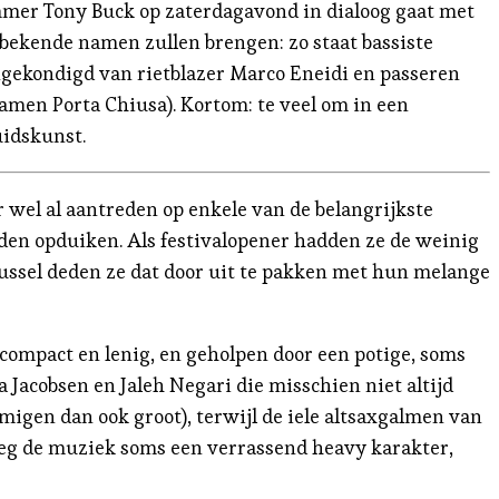
mmer Tony Buck op zaterdagavond in dialoog gaat met
bekende namen zullen brengen: zo staat bassiste
gekondigd van rietblazer Marco Eneidi en passeren
amen Porta Chiusa). Kortom: te veel om in een
uidskunst.
r wel al aantreden op enkele van de belangrijkste
uden opduiken. Als festivalopener hadden ze de weinig
Brussel deden ze dat door uit te pakken met hun melange
s compact en lenig, en geholpen door een potige, soms
Jacobsen en Jaleh Negari die misschien niet altijd
igen dan ook groot), terwijl de iele altsaxgalmen van
eeg de muziek soms een verrassend heavy karakter,