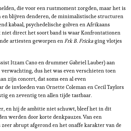
melden, die voor een rustmoment zorgden, maar het is
en en blijven denderen, de minimalistische structuren
end kabaal, psychedelische golven en Afrikaans
t niet direct het soort band is waar Konfrontationen
gende artiesten geworpen en
Frk B. Fricka
ging vlotjes
ssist Itzam Cano en drummer Gabriel Lauber) aan
he verwachting, dus het was even verschieten toen
n zijn concert, dat soms een al even
 de invloeden van Ornette Coleman en Cecil Taylors
ig en zeventig ten allen tijde tastbaar.
 en hij de ambitie niet schuwt, bleef het in dit
eiden werden door korte denkpauzes. Van een
 zeer abrupt afgerond en het onaffe karakter van de