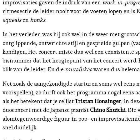
improvisaties gaven de indruk van een
work-in-progr
ritmesectie de leider nooit voor de voeten lopen en i
squeals
en
honks
.
In het verleden was hij ook wel in de weer met groots
ontglippende, ontwrichte stijl en gespreide gulpen (vaa
kondigen. Het concert miste dus wel een consistente s
bisnummer dat het hoogtepunt van het concert werd. K
blik van de leider. En die
mutafukas
waren dus helemaal
Net zoals de aangekondigde starturen soms wel eens me
voorspellen), zo durft ook het programma nogal eens a
als het betekent dat je cellist
Tristan Honsinger
, in de
duoconcert met de Japanse pianist
Chino Shuichi
. Die
alomtegenwoordige figuur in pop- en improvisatiemid
snel duidelijk.