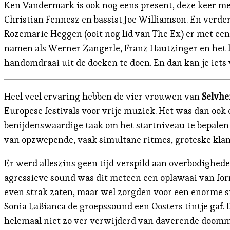
Ken Vandermark is ook nog eens present, deze keer m
Christian Fennesz en bassist Joe Williamson. En verde
Rozemarie Heggen (ooit nog lid van The Ex) er met ee
namen als Werner Zangerle, Franz Hautzinger en het k
handomdraai uit de doeken te doen. En dan kan je iets
Heel veel ervaring hebben de vier vrouwen van
Selvhe
Europese festivals voor vrije muziek. Het was dan ook 
benijdenswaardige taak om het startniveau te bepalen i
van opzwepende, vaak simultane ritmes, groteske kl
Er werd alleszins geen tijd verspild aan overbodighede
agressieve sound was dit meteen een oplawaai van form
even strak zaten, maar wel zorgden voor een enorme st
Sonia LaBianca de groepssound een Oosters tintje gaf
helemaal niet zo ver verwijderd van daverende doomm