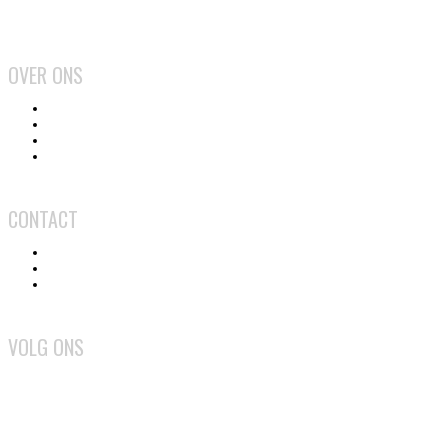
2026
OVER ONS
Het team
Wat doen we?
Gebruiksvoorwaarden
Privacy en cookiebeleid
CONTACT
Contact
Adverteren
Medewerker worden
VOLG ONS