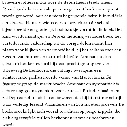
brieven evolueren dus over de delen heen steeds meer.
“Zoon”, zoals het centrale personage in dit boek consequent
wordt genoemd, ooit een niets begrijpende baby, is inmiddels
een dwarse kleuter, wiens eerste bezoek aan de school
bijvoorbeeld een glorierijk hoofdstukje vormt in dit boek. Het
kind wordt mondiger en Deprez’ houding verandert ook: het
vertederende vaderschap uit de vorige delen ruimt hier
plaats voor blijken van vermoeidheid, zij het telkens met een
zweem van humor en natuurlijk liefde. Amusant is dus
(alweer!) het kernwoord bij deze prachtige uitgave van
Uitgeverij De Eenhoorn, die onlangs overigens een
schitterende geïllustreerde versie van Maeterlincks
De
blauwe vogel
op de markt bracht. Amusant en sympathiek is
echter nog geen synoniem voor cruciaal. En inderdaad, men
zal Deprez zelf nooit horen beweren dat hij literatuur schrijft
waar volledig lezend Vlaanderen van zou moeten proeven. De
boekenreeks lijkt zich vooral te richten op jonge koppels, die
zich ongetwijfeld zullen herkennen in wat er beschreven
wordt.