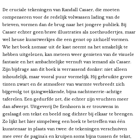
De cruciale tekeningen van Randall Casaer, die moeten
compenseren voor de redelijk volwassen lading van de
brieven, vormen dan de brug naar het jongere publiek. Bij
Casaer echter geen brave illustraties als zoethoudertjes, maar
wel heuse kunstwerkjes die een genot op zichzelf vormen.
Wie het boek zomaar uit de kast neemt na het smakelijk te
hebben uitgelezen, kan meteen weer genieten van de visuele
fantasie en het ambachtelijke vernuft van iemand als Casaer.
Zijn bijdrage aan dit boek is verrassend donker: niet alleen
inhoudelijk, maar vooral puur vormelijk. Hij gebruikte grove
tinten zwart en de atmosfeer van warmte verbreedt zich
bijgevolg tot ijzingwekkende, bijna nachtmerrie-achtige
taferelen. Een gedurfde zet, die echter zijn vruchten meer
dan afwerpt. Uitgeverij De Eenhoorn is er trouwens in
geslaagd om tekst en beeld nog dichter bij elkaar te brengen.
Zo lijkt het hier simpelweg een boek te betreffen van één
kunstenaar in plaats van twee: de tekeningen verschuiven
mee over de pagina’s en kruipen soms bijna tussen de tekst,