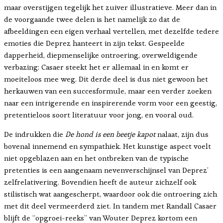
maar overstijgen tegelijk het zuiver illustratieve. Meer dan in
de voorgaande twee delen is het namelijk zo dat de
afbeeldingen een eigen verhaal vertellen, met dezelfde tedere
emoties die Deprez hanteert in zijn tekst. Gespeelde
dapperheid, diepmenselijke ontroering, overweldigende
verbazing: Casaer steekt het er allemaal in en komt er
moeiteloos mee weg. Dit derde deel is dus niet gewoon het
herkauwen van een succesformule, maar een verder zoeken
naar een intrigerende en inspirerende vorm voor een geestig,
pretentieloos soort literatuur voor jong, en vooral oud.
De indrukken die
De hond is een beetje kapot
nalaat, zijn dus
bovenal innemend en sympathiek. Het kunstige aspect voelt
niet opgeblazen aan en het ontbreken van de typische
pretenties is een aangenaam nevenverschijnsel van Deprez’
zelfrelativering. Bovendien heeft de auteur zichzelf ook
stilistisch wat aangescherpt, waardoor ook die ontroering zich
met dit deel vermeerderd ziet. In tandem met Randall Casaer
blijft de “opgroei-reeks” van Wouter Deprez kortom een