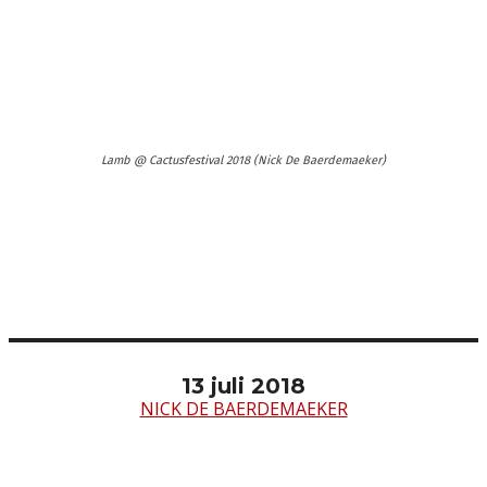
Lamb @ Cactusfestival 2018 (Nick De Baerdemaeker)
13 juli 2018
NICK DE BAERDEMAEKER