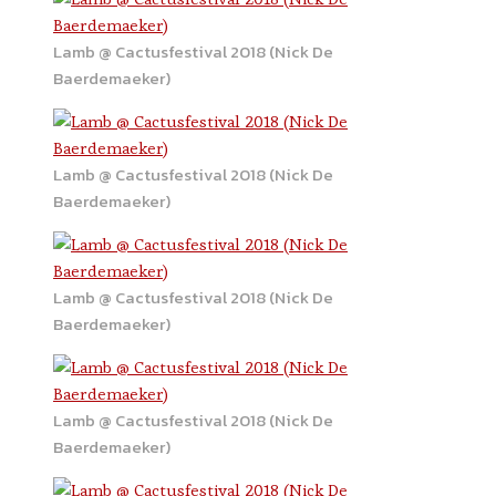
Lamb @ Cactusfestival 2018 (Nick De
Baerdemaeker)
Lamb @ Cactusfestival 2018 (Nick De
Baerdemaeker)
Lamb @ Cactusfestival 2018 (Nick De
Baerdemaeker)
Lamb @ Cactusfestival 2018 (Nick De
Baerdemaeker)