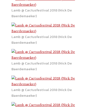
Lamb @ Cactusfestival 2018 (Nick De
Baerdemaeker)
Lamb @ Cactusfestival 2018 (Nick De
Baerdemaeker)
Lamb @ Cactusfestival 2018 (Nick De
Baerdemaeker)
Lamb @ Cactusfestival 2018 (Nick De
Baerdemaeker)