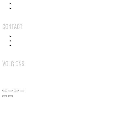
Gebruiksvoorwaarden
Privacy en cookiebeleid
CONTACT
Contact
Adverteren
Medewerker worden
VOLG ONS