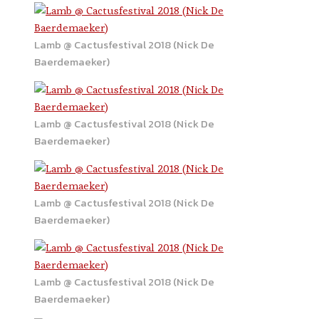
Lamb @ Cactusfestival 2018 (Nick De
Baerdemaeker)
Lamb @ Cactusfestival 2018 (Nick De
Baerdemaeker)
Lamb @ Cactusfestival 2018 (Nick De
Baerdemaeker)
Lamb @ Cactusfestival 2018 (Nick De
Baerdemaeker)