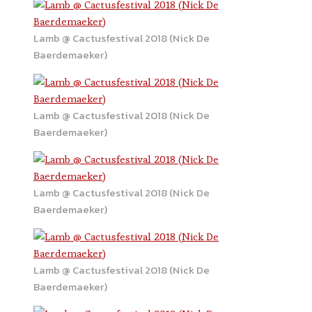
Lamb @ Cactusfestival 2018 (Nick De
Baerdemaeker)
Lamb @ Cactusfestival 2018 (Nick De
Baerdemaeker)
Lamb @ Cactusfestival 2018 (Nick De
Baerdemaeker)
Lamb @ Cactusfestival 2018 (Nick De
Baerdemaeker)