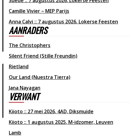
Suede
7 augustus 2026
Lokerse Feesten
Camille Vivier – MEP Parijs
Anna Calvi
7 augustus 2026
Lokerse Feesten
AANRADERS
The Christophers
Silent Friend (Stille Freundin)
Rietland
Our Land (Nuestra Tierra)
Jana Nayagan
VERWANT
Kiioto
27 mei 2026
4AD, Diksmuide
Kiioto
1 augustus 2025
M-idzomer, Leuven
Lamb