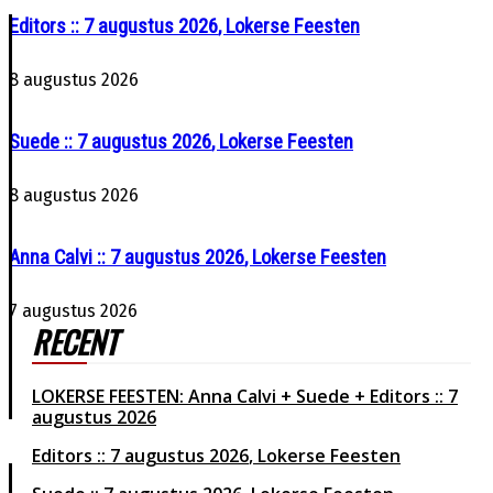
Editors
7 augustus 2026
Lokerse Feesten
8 augustus 2026
Suede
7 augustus 2026
Lokerse Feesten
8 augustus 2026
Anna Calvi
7 augustus 2026
Lokerse Feesten
7 augustus 2026
RECENT
LOKERSE FEESTEN: Anna Calvi + Suede + Editors :: 7
augustus 2026
Editors
7 augustus 2026
Lokerse Feesten