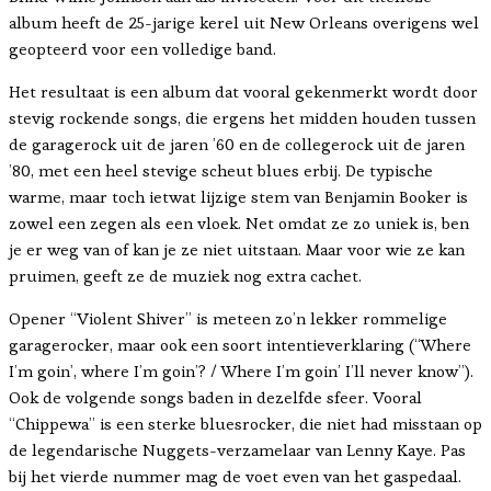
album heeft de 25-jarige kerel uit New Orleans overigens wel
geopteerd voor een volledige band.
Het resultaat is een album dat vooral gekenmerkt wordt door
stevig rockende songs, die ergens het midden houden tussen
de garagerock uit de jaren ’60 en de collegerock uit de jaren
’80, met een heel stevige scheut blues erbij. De typische
warme, maar toch ietwat lijzige stem van Benjamin Booker is
zowel een zegen als een vloek. Net omdat ze zo uniek is, ben
je er weg van of kan je ze niet uitstaan. Maar voor wie ze kan
pruimen, geeft ze de muziek nog extra cachet.
Opener “Violent Shiver” is meteen zo’n lekker rommelige
garagerocker, maar ook een soort intentieverklaring (“Where
I’m goin’, where I’m goin’? / Where I’m goin’ I’ll never know”).
Ook de volgende songs baden in dezelfde sfeer. Vooral
“Chippewa” is een sterke bluesrocker, die niet had misstaan op
de legendarische Nuggets-verzamelaar van Lenny Kaye. Pas
bij het vierde nummer mag de voet even van het gaspedaal.