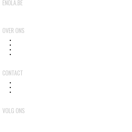
ENOLA.BE
2026
OVER ONS
Het team
Wat doen we?
Gebruiksvoorwaarden
Privacy en cookiebeleid
CONTACT
Contact
Adverteren
Medewerker worden
VOLG ONS