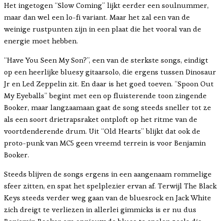
Het ingetogen “Slow Coming” lijkt eerder een soulnummer,
maar dan wel een lo-fi variant. Maar het zal een van de
weinige rustpunten zijn in een plaat die het vooral van de
energie moet hebben.
“Have You Seen My Son?”, een van de sterkste songs, eindigt
op een heerlijke bluesy gitaarsolo, die ergens tussen Dinosaur
Jr en Led Zeppelin zit. En daar is het goed toeven. “Spoon Out
My Eyeballs” begint met een op fluisterende toon zingende
Booker, maar langzaamaan gaat de song steeds sneller tot ze
als een soort drietrapsraket ontploft op het ritme van de
voortdenderende drum. Uit “Old Hearts” blijkt dat ook de
proto-punk van MC5 geen vreemd terrein is voor Benjamin
Booker.
Steeds blijven de songs ergens in een aangenaam rommelige
sfeer zitten, en spat het spelplezier ervan af. Terwijl The Black
Keys steeds verder weg gaan van de bluesrock en Jack White
zich dreigt te verliezen in allerlei gimmicks is er nu dus