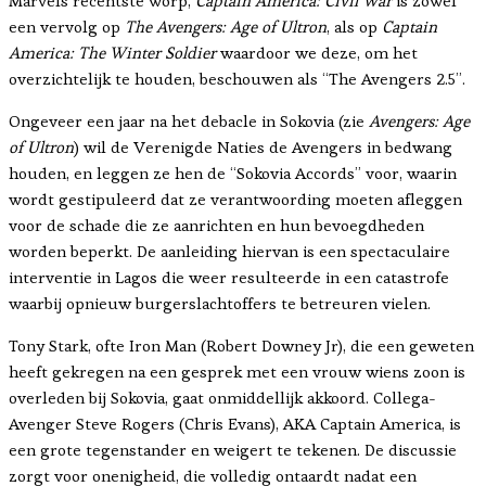
Marvels recentste worp,
Captain America: Civil War
is zowel
een vervolg op
The Avengers: Age of Ultron
, als op
Captain
America: The Winter Soldier
waardoor we deze, om het
overzichtelijk te houden, beschouwen als “The Avengers 2.5”.
Ongeveer een jaar na het debacle in Sokovia (zie
Avengers: Age
of Ultron
) wil de Verenigde Naties de Avengers in bedwang
houden, en leggen ze hen de “Sokovia Accords” voor, waarin
wordt gestipuleerd dat ze verantwoording moeten afleggen
voor de schade die ze aanrichten en hun bevoegdheden
worden beperkt. De aanleiding hiervan is een spectaculaire
interventie in Lagos die weer resulteerde in een catastrofe
waarbij opnieuw burgerslachtoffers te betreuren vielen.
Tony Stark, ofte Iron Man (Robert Downey Jr), die een geweten
heeft gekregen na een gesprek met een vrouw wiens zoon is
overleden bij Sokovia, gaat onmiddellijk akkoord. Collega-
Avenger Steve Rogers (Chris Evans), AKA Captain America, is
een grote tegenstander en weigert te tekenen. De discussie
zorgt voor onenigheid, die volledig ontaardt nadat een