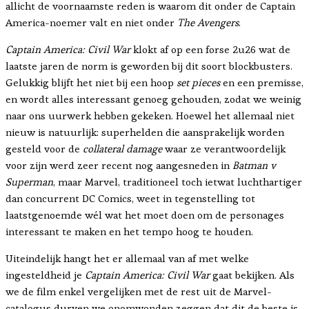
allicht de voornaamste reden is waarom dit onder de Captain
America-noemer valt en niet onder
The Avengers
.
Captain America: Civil War
klokt af op een forse 2u26 wat de
laatste jaren de norm is geworden bij dit soort blockbusters.
Gelukkig blijft het niet bij een hoop
set pieces
en een premisse,
en wordt alles interessant genoeg gehouden, zodat we weinig
naar ons uurwerk hebben gekeken. Hoewel het allemaal niet
nieuw is natuurlijk: superhelden die aansprakelijk worden
gesteld voor de
collateral damage
waar ze verantwoordelijk
voor zijn werd zeer recent nog aangesneden in
Batman v
Superman
, maar Marvel, traditioneel toch ietwat luchthartiger
dan concurrent DC Comics, weet in tegenstelling tot
laatstgenoemde wél wat het moet doen om de personages
interessant te maken en het tempo hoog te houden.
Uiteindelijk hangt het er allemaal van af met welke
ingesteldheid je
Captain America: Civil War
gaat bekijken. Als
we de film enkel vergelijken met de rest uit de Marvel-
catalogus durven we onomwonden zeggen dat dit de beste is