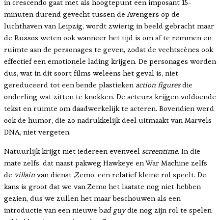
in crescendo gaat met als hoogtepunt een imposant 15-
minuten durend gevecht tussen de Avengers op de
luchthaven van Leipzig, wordt zwierig in beeld gebracht maar
de Russos weten ook wanneer het tijd is om af te remmen en
ruimte aan de personages te geven, zodat de vechtscènes ook
effectief een emotionele lading krijgen. De personages worden
dus, wat in dit soort films weleens het geval is, niet
gereduceerd tot een bende plastieken
action figures
die
onderling wat zitten te knokken. De acteurs krijgen voldoende
tekst en ruimte om daadwerkelijk te acteren. Bovendien werd
ook de humor, die zo nadrukkelijk deel uitmaakt van Marvels
DNA, niet vergeten.
Natuurlijk krijgt niet iedereen evenveel
screentime.
In die
mate zelfs, dat naast pakweg Hawkeye en War Machine zelfs
de
villain
van dienst ,Zemo, een relatief kleine rol speelt. De
kans is groot dat we van Zemo het laatste nog niet hebben
gezien, dus we zullen het maar beschouwen als een
introductie van een nieuwe b
ad guy
die nog zijn rol te spelen