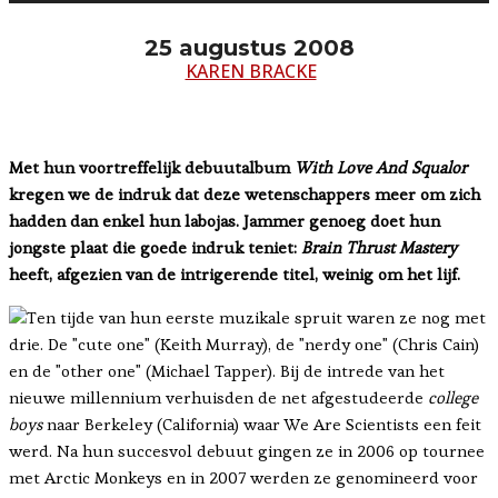
25 augustus 2008
KAREN BRACKE
Met hun voortreffelijk debuutalbum
With Love And Squalor
kregen we de indruk dat deze wetenschappers meer om zich
hadden dan enkel hun labojas. Jammer genoeg doet hun
jongste plaat die goede indruk teniet:
Brain Thrust Mastery
heeft, afgezien van de intrigerende titel, weinig om het lijf.
Ten tijde van hun eerste muzikale spruit waren ze nog met
drie. De "cute one" (Keith Murray), de "nerdy one" (Chris Cain)
en de "other one" (Michael Tapper). Bij de intrede van het
nieuwe millennium verhuisden de net afgestudeerde
college
boys
naar Berkeley (California) waar We Are Scientists een feit
werd. Na hun succesvol debuut gingen ze in 2006 op tournee
met Arctic Monkeys en in 2007 werden ze genomineerd voor