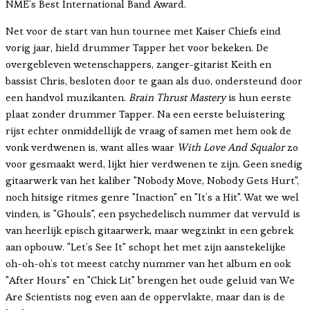
NME’s Best International Band Award.
Net voor de start van hun tournee met Kaiser Chiefs eind
vorig jaar, hield drummer Tapper het voor bekeken. De
overgebleven wetenschappers, zanger-gitarist Keith en
bassist Chris, besloten door te gaan als duo, ondersteund door
een handvol muzikanten.
Brain Thrust Mastery
is hun eerste
plaat zonder drummer Tapper. Na een eerste beluistering
rijst echter onmiddellijk de vraag of samen met hem ook de
vonk verdwenen is, want alles waar
With Love And Squalor
zo
voor gesmaakt werd, lijkt hier verdwenen te zijn. Geen snedig
gitaarwerk van het kaliber "Nobody Move, Nobody Gets Hurt",
noch hitsige ritmes genre "Inaction" en "It’s a Hit". Wat we wel
vinden, is "Ghouls", een psychedelisch nummer dat vervuld is
van heerlijk episch gitaarwerk, maar wegzinkt in een gebrek
aan opbouw. "Let’s See It" schopt het met zijn aanstekelijke
oh-oh-oh’s tot meest catchy nummer van het album en ook
"After Hours" en "Chick Lit" brengen het oude geluid van We
Are Scientists nog even aan de oppervlakte, maar dan is de