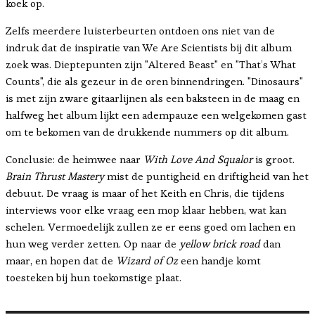
koek op.
Zelfs meerdere luisterbeurten ontdoen ons niet van de
indruk dat de inspiratie van We Are Scientists bij dit album
zoek was. Dieptepunten zijn "Altered Beast" en "That’s What
Counts", die als gezeur in de oren binnendringen. "Dinosaurs"
is met zijn zware gitaarlijnen als een baksteen in de maag en
halfweg het album lijkt een adempauze een welgekomen gast
om te bekomen van de drukkende nummers op dit album.
Conclusie: de heimwee naar
With Love And Squalor
is groot.
Brain Thrust Mastery
mist de puntigheid en driftigheid van het
debuut. De vraag is maar of het Keith en Chris, die tijdens
interviews voor elke vraag een mop klaar hebben, wat kan
schelen. Vermoedelijk zullen ze er eens goed om lachen en
hun weg verder zetten. Op naar de
yellow brick road
dan
maar, en hopen dat de
Wizard of Oz
een handje komt
toesteken bij hun toekomstige plaat.