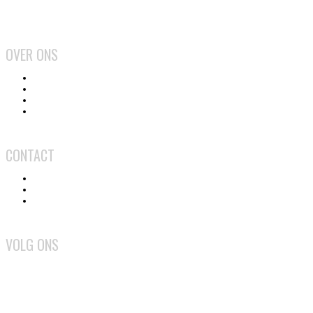
2026
OVER ONS
Het team
Wat doen we?
Gebruiksvoorwaarden
Privacy en cookiebeleid
CONTACT
Contact
Adverteren
Medewerker worden
VOLG ONS