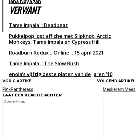
Jana Nayagan
VERWANT
Tame Impala :: Deadbeat
Pukkelpop lost affiche met Slipknot, Arctic
Monkeys, Tame Impala en Cypress Hill
Roadburn Redux :: Online
15 april 2021
Tame Impala :: The Slow Rush
enola’s vijftig beste platen van de jaren ’10
VORIG ARTIKEL
VOLGEND ARTIKEL
PinkPantheress
Meskerem Mees
LAAT EEN REACTIE ACHTER
Opmerking: