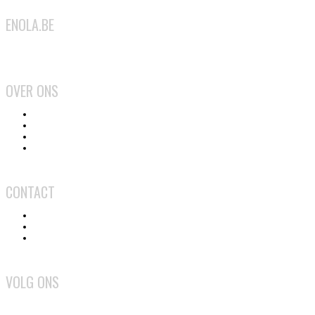
ENOLA.BE
2026
OVER ONS
Het team
Wat doen we?
Gebruiksvoorwaarden
Privacy en cookiebeleid
CONTACT
Contact
Adverteren
Medewerker worden
VOLG ONS