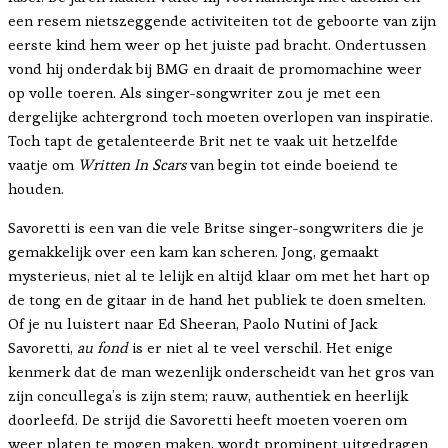
een resem nietszeggende activiteiten tot de geboorte van zijn
eerste kind hem weer op het juiste pad bracht. Ondertussen
vond hij onderdak bij BMG en draait de promomachine weer
op volle toeren. Als singer-songwriter zou je met een
dergelijke achtergrond toch moeten overlopen van inspiratie.
Toch tapt de getalenteerde Brit net te vaak uit hetzelfde
vaatje om
Written In Scars
van begin tot einde boeiend te
houden.
Savoretti is een van die vele Britse singer-songwriters die je
gemakkelijk over een kam kan scheren. Jong, gemaakt
mysterieus, niet al te lelijk en altijd klaar om met het hart op
de tong en de gitaar in de hand het publiek te doen smelten.
Of je nu luistert naar Ed Sheeran, Paolo Nutini of Jack
Savoretti,
au fond
is er niet al te veel verschil. Het enige
kenmerk dat de man wezenlijk onderscheidt van het gros van
zijn concullega’s is zijn stem; rauw, authentiek en heerlijk
doorleefd. De strijd die Savoretti heeft moeten voeren om
weer platen te mogen maken, wordt prominent uitgedragen