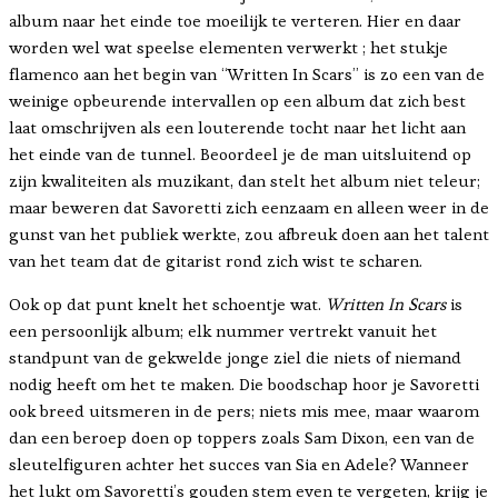
album naar het einde toe moeilijk te verteren. Hier en daar
worden wel wat speelse elementen verwerkt ; het stukje
flamenco aan het begin van “Written In Scars” is zo een van de
weinige opbeurende intervallen op een album dat zich best
laat omschrijven als een louterende tocht naar het licht aan
het einde van de tunnel. Beoordeel je de man uitsluitend op
zijn kwaliteiten als muzikant, dan stelt het album niet teleur;
maar beweren dat Savoretti zich eenzaam en alleen weer in de
gunst van het publiek werkte, zou afbreuk doen aan het talent
van het team dat de gitarist rond zich wist te scharen.
Ook op dat punt knelt het schoentje wat.
Written In Scars
is
een persoonlijk album; elk nummer vertrekt vanuit het
standpunt van de gekwelde jonge ziel die niets of niemand
nodig heeft om het te maken. Die boodschap hoor je Savoretti
ook breed uitsmeren in de pers; niets mis mee, maar waarom
dan een beroep doen op toppers zoals Sam Dixon, een van de
sleutelfiguren achter het succes van Sia en Adele? Wanneer
het lukt om Savoretti’s gouden stem even te vergeten, krijg je