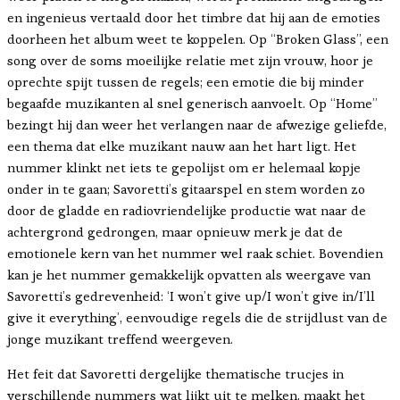
en ingenieus vertaald door het timbre dat hij aan de emoties
doorheen het album weet te koppelen. Op “Broken Glass”, een
song over de soms moeilijke relatie met zijn vrouw, hoor je
oprechte spijt tussen de regels; een emotie die bij minder
begaafde muzikanten al snel generisch aanvoelt. Op “Home”
bezingt hij dan weer het verlangen naar de afwezige geliefde,
een thema dat elke muzikant nauw aan het hart ligt. Het
nummer klinkt net iets te gepolijst om er helemaal kopje
onder in te gaan; Savoretti’s gitaarspel en stem worden zo
door de gladde en radiovriendelijke productie wat naar de
achtergrond gedrongen, maar opnieuw merk je dat de
emotionele kern van het nummer wel raak schiet. Bovendien
kan je het nummer gemakkelijk opvatten als weergave van
Savoretti’s gedrevenheid: ‘I won’t give up/I won’t give in/I’ll
give it everything’, eenvoudige regels die de strijdlust van de
jonge muzikant treffend weergeven.
Het feit dat Savoretti dergelijke thematische trucjes in
verschillende nummers wat lijkt uit te melken, maakt het