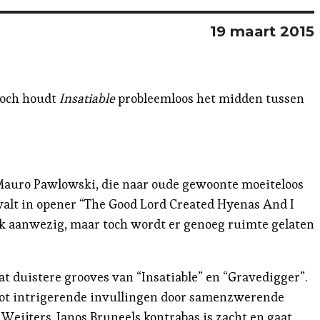
19 maart 2015
 Toch houdt
Insatiable
probleemloos het midden tussen
auro Pawlowski, die naar oude gewoonte moeiteloos
 valt in opener “The Good Lord Created Hyenas And I
terk aanwezig, maar toch wordt er genoeg ruimte gelaten
at duistere grooves van “Insatiable” en “Gravedigger”.
tot intrigerende invullingen door samenzwerende
eijters. Janos Bruneels kontrabas is zacht en gaat