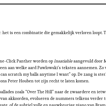
: het is een combinatie die gemakkelijk verloren loopt.
One-Click Panther worden op
Insatiable
aangevuld door M
meteen aan welke aard Pawlowski’s teksten aannemen. Zo
I can scratch my balls anytime I want” op. De zang is s
ns Peter Houben tot zijn recht te laten komen.
allades zoals “Over The Hill” naar de zwaardere en ietw
g van akkoorden, evolueren de nummers telkens verder 
e, of de subtiel volle en nauwkeurige piano van Bram W