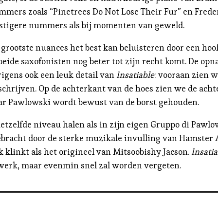
mmers zoals “Pinetrees Do Not Lose Their Fur” en Fred
rustigere nummers als bij momenten van geweld.
grootste nuances het best kan beluisteren door een hoo
e saxofonisten nog beter tot zijn recht komt. De opname
rigens ook een leuk detail van
Insatiable
: vooraan zien 
chrijven. Op de achterkant van de hoes zien we de achte
aar Pawlowski wordt bewust van de borst gehouden.
 hetzelfde niveau halen als in zijn eigen Gruppo di Paw
bracht door de sterke muzikale invulling van Hamster A
rk klinkt als het origineel van Mitsoobishy Jacson.
Insatia
werk, maar evenmin snel zal worden vergeten.