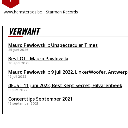
www.hamsteraxis.be
Starman Records
VERWANT
Mauro Pawlowski :: Unspectacular Times
25 juni 2026
Best Of :: Mauro Pawlowski
30 april 2025
Mauro Pawlowski
9 juli 2022
LinkerWoofer, Antwer
12 juli 2022
dEUS
11 juni 2022
Best Kept Secret, Hilvarenbeek
13 juni 2022
Concerttips September 2021
13 september 2021