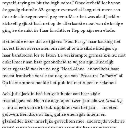
myself, trying to hit the high notes.” Onzekerheid leek voor
de goedgeluimde AB-ganger evenwel al lang niet meer aan
de orde: de zegen werd gegeven. Maar het was alsof Jacklin
zichzelf gejinxt had: net op de allerlaatste noot van de bridge
ging ze de mist in. Haar krachttoer liep op zijn een einde.
Het leidde ertoe dat ze tijdens “Pool Party” haar backing het
moest laten overnemen om niet al te muzikale kuchjes op
haar bandleden los te laten. De verkrampte grimas kon nu niet
enkel meer aan haar gezondheid te wijten zijn. Duidelijk
teleurgesteld werkte ze nog “Head Alone” en wellicht haar
meest ironische versie tot nog toe van “Pressure To Party” af.
Op bisnummers hoefde het publiek niet meer te rekenen.
Ach, Julia Jacklin had het geluk niet aan haar zijde
maandagavond. Noch de afgelopen twee jaar, als we
Crushing
— nu al een van dé break-upplaten van het jaar — moeten
geloven. Een dik uur lang gaf ze enerzijds intiem en
glashelder haar innerlijke gevechten mee, anderzijds vocht ze
vooral tegen haar wispelturige stem die het ene moment