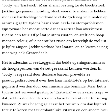
“Body” en “Eastwick”. Maar al snel besteeg ze de biechtstoel:
Jacklins gespannen houding bleek vooral te maken te hebben
met een hardnekkige verkoudheid die zich nog vele malen op
aanwezig zette tijdens haar show. Keel- en stemproblemen
zijn zowaar het meest rotte dat een artiest kan overkomen
tijdens een tour. Of je laat je stem rusten, en stelt een hoop
mensen teleur, of je neemt het risico om letterlijk de ziel uit
je lijf te zingen. Jacklin verkoos het laatste, en ze kwam er nog
mee weg ook. Grotendeels.
Het is alleszins al veelzeggend dat beide openingsnummers
als hoogtepunten van de set gerekend kunnen worden. In
“Body”, vergezeld door donkere bassen, prevelde ze
pseudogedissocieerd over hoe haar naaktfoto’s op het internet
gepleurd werden door een rancuneuze beminde. Maar het is
tijdens het verwoed gestripte “Eastwick” — een valse trage —
dat Jacklins doorleefde stem en lyrische talent echt tot uiting
kwamen. Zuiver bezong ze eerst het rouwen, om dan bijtend
terug te keren met triomfantelijke gitaren en een sneer: “you