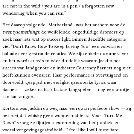
are not in the wild / you are in a pen / a forgotten sow
wondering when you can run.”
Het daarop volgende “Motherland” was het anthem voor de
twentysomethings
, de weifelende, ongeduldige dromers op
zoek naar iets wat op succes lijkt. Binnen dezelfde categorie
viel “Don’t Know How To Keep Loving You”, een volwassen
ballade over gestrande relaties. We zijn enkele nummers ver,
en het wordt steeds minder duidelijk waarom Jacklin het
succes van landgenote en indiester Courtney Barnett nog niet
heeft kunnen evenaren. Haar performance is overtuigend en
doorvoeld, gespijsd met eerlijke, ijzersterke lyrics waar
Barnett — zeker na haar laatste langspeler — nog een puntje
aan kan zuigen.
Kortom was Jacklin op weg naar een quasi perfecte show — zij
het niet dat whisky geen wondermiddel is. Voor “Turn Me
Down” vroeg ze fijntjes toestemming van het publiek, en
vooral vergevingsgezindheid: “I feel like I will humiliate