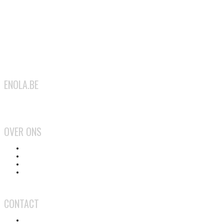
ENOLA.BE
2026
OVER ONS
Het team
Wat doen we?
Gebruiksvoorwaarden
Privacy en cookiebeleid
CONTACT
Contact