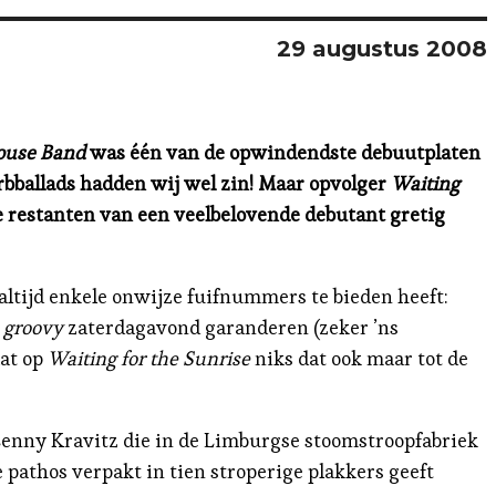
29 augustus 2008
ouse Band
was één van de opwindendste debuutplaten
rbballads hadden wij wel zin! Maar opvolger
Waiting
 de restanten van een veelbelovende debutant gretig
altijd enkele onwijze fuifnummers te bieden heeft:
n
groovy
zaterdagavond garanderen (zeker ’ns
aat op
Waiting for the Sunrise
niks dat ook maar tot de
 Lenny Kravitz die in de Limburgse stoomstroopfabriek
athos verpakt in tien stroperige plakkers geeft