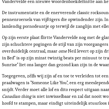
Vandervelde een nieuwe woordenboekdefinitie aan he
De instrumentatie en de enerverende classic rocksoun
pennenroersels van vijftigers die opwindender zijn. In "
lamlendig pornodeuntje op terwijl de zanglijn met elle
Op zijn eerste plaat flirtte Vandervelde nog met de gl
zijn schuchtere pogingen de stijl van zijn voorganger
overduidelijk centraal, maar
ome
Neil levert op zijn d
in Bed" is op zijn minst twintig beats per minuut te 
Sunrise" liet ons langer dan gezond kan zijn in de waan
Toegegeven, zélfs wij zijn af en toe te verleiden tot ee
praalwagen is "Someone Like You", een erg meeslepende 
snijdt. Verder moet alle lof en dito respect uitgaan na
Canadian thing
is niet inwisselbaar en zal dat nooit wo
hoofd te stampen, maar eindigt uiteindelijk stuurloos i