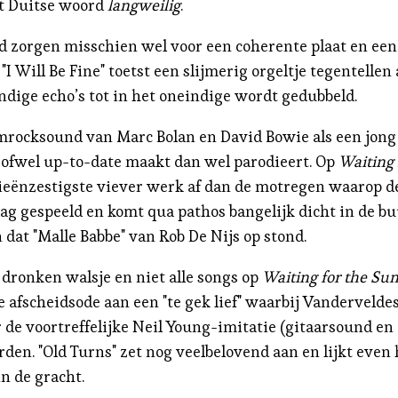
t Duitse woord
langweilig
.
d zorgen misschien wel voor een coherente plaat en ee
I Will Be Fine" toetst een slijmerig orgeltje tegentellen 
ndige echo’s tot in het oneindige wordt gedubbeld.
amrocksound van Marc Bolan en David Bowie als een jong 
s ofwel up-to-date maakt dan wel parodieert. Op
Waiting 
rieënzestigste viever werk af dan de motregen waarop de
traag gespeeld en komt qua pathos bangelijk dicht in de
 dat "Malle Babbe" van Rob De Nijs op stond.
n dronken walsje en niet alle songs op
Waiting for the Sun
afscheidsode aan een "te gek lief" waarbij Vanderveldes 
ar de voortreffelijke Neil Young-imitatie (gitaarsound en
rden. "Old Turns" zet nog veelbelovend aan en lijkt even 
n de gracht.