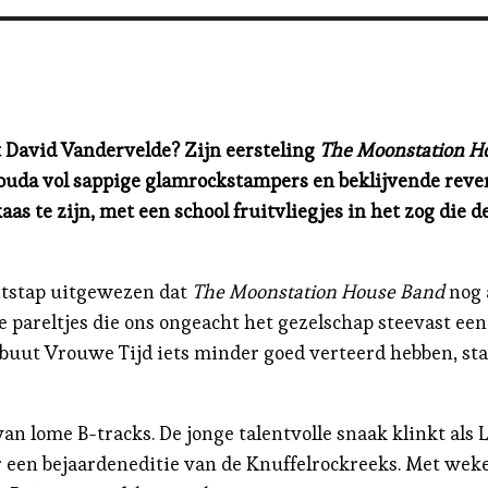
t David Vandervelde? Zijn eersteling
The Moonstation H
Gouda vol sappige glamrockstampers en beklijvende reve
as te zijn, met een school fruitvliegjes in het zog die
uitstap uitgewezen dat
The Moonstation House Band
nog 
de pareltjes die ons ongeacht het gezelschap steevast ee
ebuut Vrouwe Tijd iets minder goed verteerd hebben, st
n lome B-tracks. De jonge talentvolle snaak klinkt als
n bejaardeneditie van de Knuffelrockreeks. Met weke p